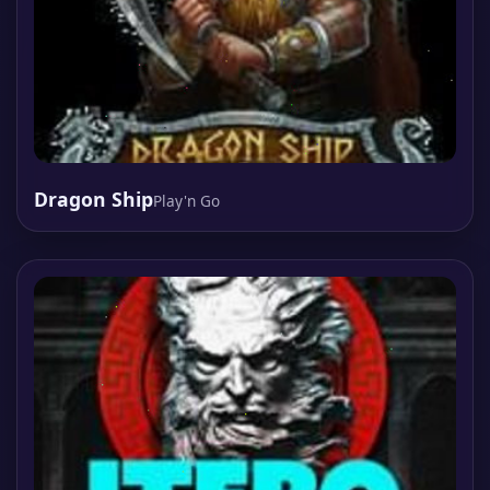
Dragon Ship
Play'n Go