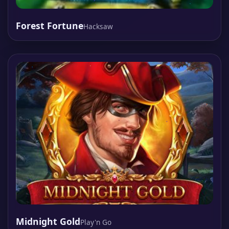
Forest Fortune
Hacksaw
Midnight Gold
Play'n Go