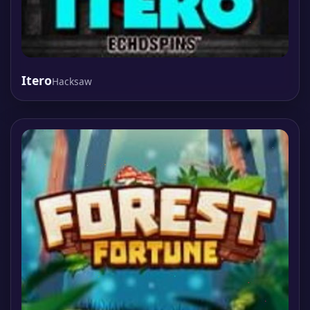
Itero
Hacksaw