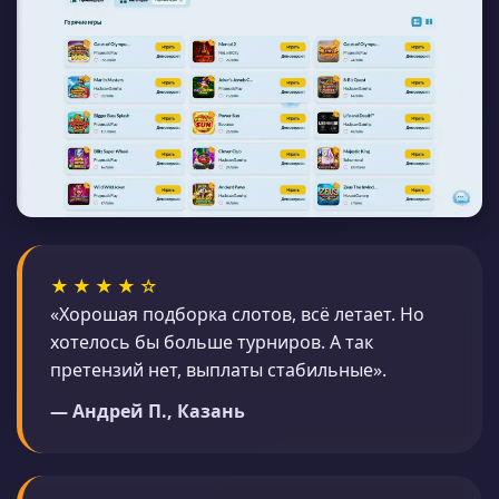
★★★★☆
«Хорошая подборка слотов, всё летает. Но
хотелось бы больше турниров. А так
претензий нет, выплаты стабильные».
— Андрей П., Казань