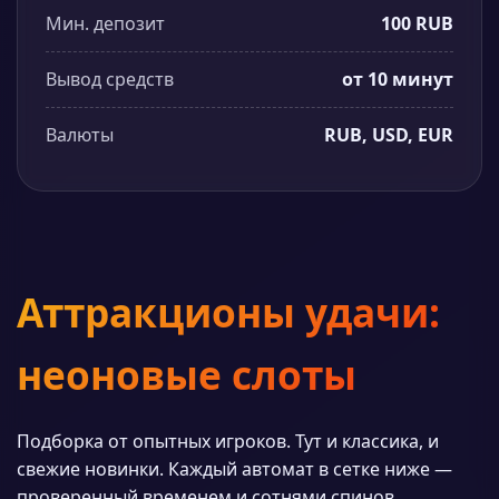
Мин. депозит
100 RUB
Вывод средств
от 10 минут
Валюты
RUB, USD, EUR
Аттракционы удачи:
неоновые слоты
Подборка от опытных игроков. Тут и классика, и
свежие новинки. Каждый автомат в сетке ниже —
проверенный временем и сотнями спинов.